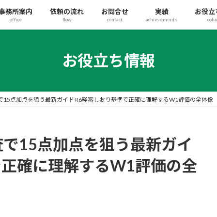
事務所案内
依頼の流れ
お問合せ
実績
お役立
office
flow
contact
achievements
col
お役立ち情報
査で15点加点を狙う最新ガイド R6経審しおり基準で正確に理解するW1評価の全体像
査で15点加点を狙う最新ガイ
で正確に理解するW1評価の全