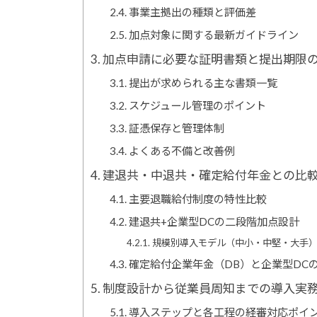
事業主拠出の種類と評価差
加点対象に関する最新ガイドライン
加点申請に必要な証明書類と提出期限
提出が求められる主な書類一覧
スケジュール管理のポイント
証憑保存と管理体制
よくある不備と改善例
建退共・中退共・確定給付年金との比
主要退職給付制度の特性比較
建退共+企業型DCの二段階加点設計
規模別導入モデル（中小・中堅・大手
確定給付企業年金（DB）と企業型DC
制度設計から従業員周知までの導入実
導入ステップと各工程の経審対応ポイ