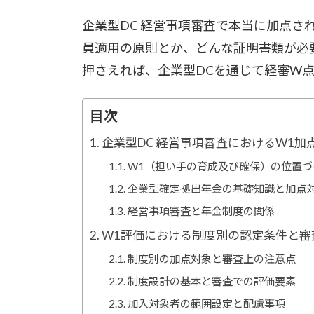
更
企業型DC 経営事項審査で本当に加点さ
新
日
員適用の原則とか、どんな証明書類が必
時
:
押さえれば、企業型DCを通じて経審W
企業型DC 経営事項審査におけるW1加
W1（担い手の育成及び確保）の位置づ
企業型確定拠出年金の基礎知識と加点
経営事項審査と年金制度の関係
W1評価における制度別の認定条件と審
制度別の加点対象と審査上の注意点
制度設計の基本と審査での評価要素
加入対象者の範囲設定と配慮事項