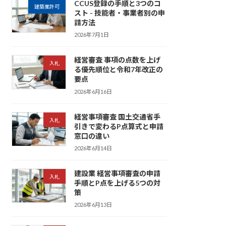
CCUS登録の手順と3つのコ
建築業許可
スト - 技能者・事業者別の申
請方法
2026年7月1日
経営審査 事項の点数を上げ
入札
る優先順位と令和7年改正の
要点
2026年6月16日
経営事項審査 国土交通省手
入札
引きで変わるP点算式と申請
窓口の違い
2026年6月14日
建設業 経営事項審査の申請
入札
手順とP点を上げる5つの対
策
2026年6月13日