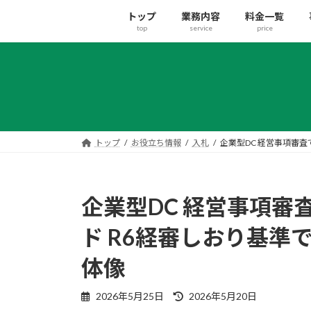
コ
ナ
トップ
業務内容
料金一覧
ン
ビ
top
service
price
テ
ゲ
ン
ー
ツ
シ
へ
ョ
ス
ン
キ
に
ッ
移
トップ
お役立ち情報
入札
企業型DC 経営事項審
プ
動
企業型DC 経営事項審
ド R6経審しおり基準
体像
最
2026年5月25日
2026年5月20日
終