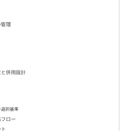
の管理
較と併用設計
）
の選択基準
務フロー
ント