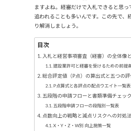
日
ますよね。経審だけで入札できると思っ
時
:
追われることも多いんです。この先で、
り解消しましょう。
入札と経営事項審査（経審）の全体像
建設業許可と経審を受けるための前提
総合評定値（P点）の算出式と五つの評
P点算式と各評点の配点ウエイト一覧表
五段階の申請フローと書類準備チェッ
五段階申請フローの段階別一覧表
点数向上の戦略と減点リスクへの対処
X・Y・Z・W別 向上施策一覧