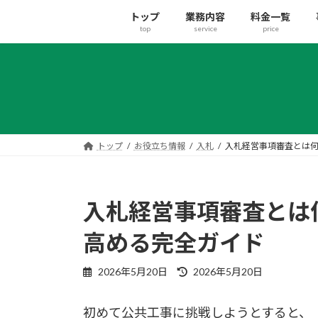
コ
ナ
トップ
業務内容
料金一覧
ン
ビ
top
service
price
テ
ゲ
ン
ー
ツ
シ
へ
ョ
ス
ン
キ
に
ッ
移
トップ
お役立ち情報
入札
入札経営事項審査とは何
プ
動
入札経営事項審査とは
高める完全ガイド
最
2026年5月20日
2026年5月20日
終
更
初めて公共工事に挑戦しようとすると、「
新