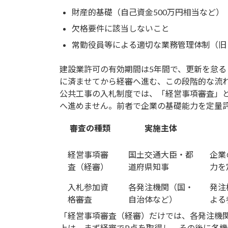
財産的基礎（自己資金500万円相当など）
欠格要件に該当しないこと
常勤役員等による適切な業務管理体制（旧
建設業許可の有効期間は5年間で、更新を怠る
に済ませてから経審へ進む、この段階的な流れが
公共工事の入札制度では、「経営事項審査」
へ進めません。前者で企業の基礎能力を定量
審査の種類
実施主体
経営事項審
国土交通大臣・都
企業
査（経審）
道府県知事
力を
入札参加資
各発注機関（国・
発注
格審査
自治体など）
よる
「経営事項審査（経審）だけでは、各発注機
上は、まず経審でP点を取得し、その後に各