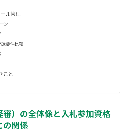
ュール管理
ーン
安
登録要件比較
準
べきこと
経審）の全体像と入札参加資格
との関係