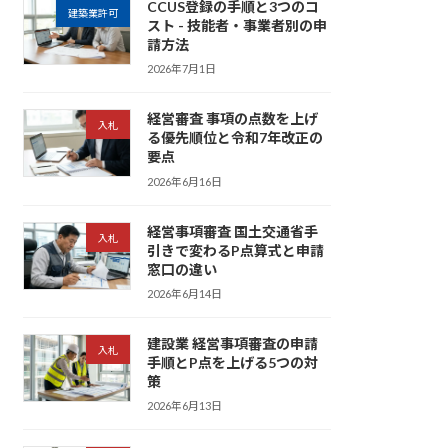
CCUS登録の手順と3つのコ
建築業許可
スト - 技能者・事業者別の申
請方法
2026年7月1日
経営審査 事項の点数を上げ
入札
る優先順位と令和7年改正の
要点
2026年6月16日
経営事項審査 国土交通省手
入札
引きで変わるP点算式と申請
窓口の違い
2026年6月14日
建設業 経営事項審査の申請
入札
手順とP点を上げる5つの対
策
2026年6月13日