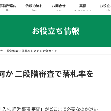
事務所案内
依頼の流れ
お問合せ
実績
お役立
office
flow
contact
achievements
col
お役立ち情報
か 二段階審査で落札率を高める完全ガイド
何か 二段階審査で落札率を
入札 経営 事項 審査」がどこまで必要なのか迷い