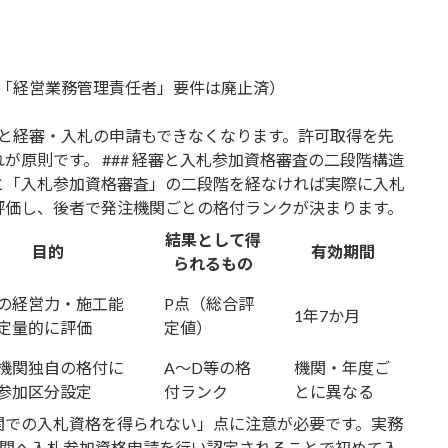
「経営業務管理責任者」要件は廃止済）
と経審・入札の申請もできなくなります。許可取得を先
原則です。 ### 経審と入札参加資格審査の二段階構造
と「入札参加資格審査」の二段階を経なければ実際に入札
評価し、後者で発注機関ごとの格付ランクが決まります。
結果として得
目的
有効期間
られるもの
の経営力・施工能
P点（総合評
1年7か月
定量的に評価
定値）
機関独自の格付に
A～D等の格
機関・年度ご
参加区分設定
付ランク
とに異なる
関での入札資格を得られない」点に注意が必要です。実務
機関へ入札参加資格申請を行い認定されることで初めて入