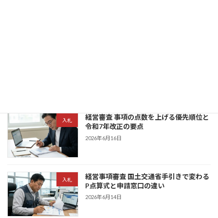
建築業許可
3つのIDと請求確認手順
2026年7月1日
CCUS登録の手順と3つのコスト - 技能
建築業許可
者・事業者別の申請方法
2026年7月1日
経営審査 事項の点数を上げる優先順位と
入札
令和7年改正の要点
2026年6月16日
経営事項審査 国土交通省手引きで変わる
入札
P点算式と申請窓口の違い
2026年6月14日