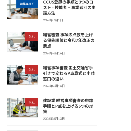
CCUS登録の手順と3つのコ
建築業許可
スト - 技能者・事業者別の申
請方法
2026年7月1日
経営審査 事項の点数を上げ
入札
る優先順位と令和7年改正の
要点
2026年6月16日
経営事項審査 国土交通省手
入札
引きで変わるP点算式と申請
窓口の違い
2026年6月14日
建設業 経営事項審査の申請
入札
手順とP点を上げる5つの対
策
2026年6月13日