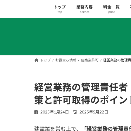
コ
ナ
トップ
業務内容
料金一覧
ン
ビ
top
service
price
テ
ゲ
ン
ー
ツ
シ
へ
ョ
ス
ン
キ
に
ッ
移
トップ
お役立ち情報
建築業許可
経営業務の管理
プ
動
経営業務の管理責任者
策と許可取得のポイン
最
2025年1月24日
2025年5月22日
終
更
建設業を営む上で、
「経営業務の管理責
新