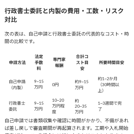
行政書士委託と内製の費用・工数・リスク
対比
次の表は、自己申請と行政書士委託の代表的なコスト・時
間の比較です。
法定
合計コ
専門家
申請方法
手数
スト目
所要時間目安
報酬
料
安
約1~2か月
9~15
自己申請
約9~15
0円
（30時間以
万円
（内製）
万円
上）
10~20
約
行政書士
9~15
1~3週間で完
万円程
20~35
万円
委託
了
度
万円
自己申請では書類収集や確認に時間がかかり、不備があれ
ば差し戻しで審査期間が再起算されます。工期や入札開始