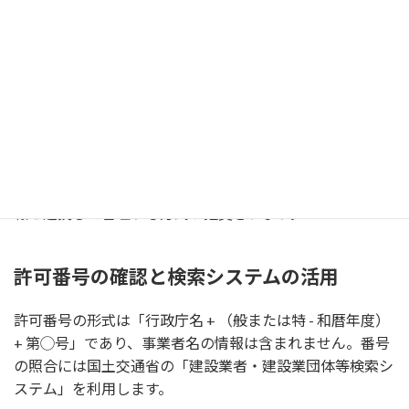
事業譲渡や合併による許可の承継については、令和2年改
正で承継制度が整備されました。合併・会社分割・譲渡時
には事前に認可申請が必要で、承継計画書や譲渡契約書の
写しを添付します。
特定建設業者
は元請工事ごとに施工体制台帳を整備・保存
する義務があります。同時に技能者名簿の作成と保存も求
められ、建設キャリアアップシステム（CCUS）の登録情
報と連携して管理する方式が推奨されます。
許可番号の確認と検索システムの活用
許可番号の形式は「行政庁名 + （般または特 - 和暦年度）
+ 第◯号」であり、事業者名の情報は含まれません。番号
の照合には国土交通省の「建設業者・建設業団体等検索シ
ステム」を利用します。